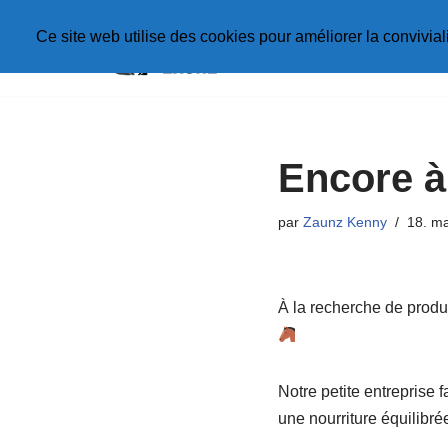
Ce site web utilise des cookies pour améliorer la conviviali
Aller
au
contenu
Encore à
par
Zaunz Kenny
18. m
À la recherche de produ
Notre petite entreprise 
une nourriture équilibré