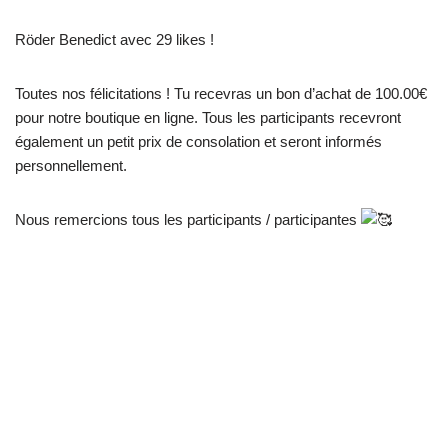
Röder Benedict avec 29 likes !
Toutes nos félicitations ! Tu recevras un bon d’achat de 100.00€
pour notre boutique en ligne. Tous les participants recevront
également un petit prix de consolation et seront informés
personnellement.
Nous remercions tous les participants / participantes