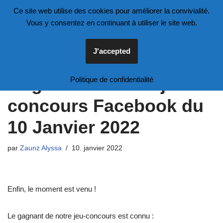
Ce site web utilise des cookies pour améliorer la convivialité.
Vous y consentez en continuant à utiliser le site web.
Aller
au
contenu
J'accepted
Gagnant de notre jeu-
Politique de confidentialité
concours Facebook du
10 Janvier 2022
par
Zaunz Alyssa
10. janvier 2022
Enfin, le moment est venu !
Le gagnant de notre jeu-concours est connu :