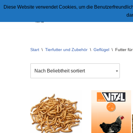
Diese Website verwendet Cookies, um die Benutzerfreundlichk
da
Zum
Inhalt
springen
Start
\
Tierfutter und Zubehör
\
Geflügel
\
Futter fü