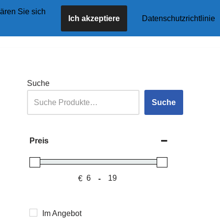
ären Sie sich
Ich akzeptiere
Datenschutzrichtlinie
tseite
Angebote
Shop
Blog
Kontakt
Suche
Suche
Preis
€
-
Minimum Price
Maximum Price
Im Angebot