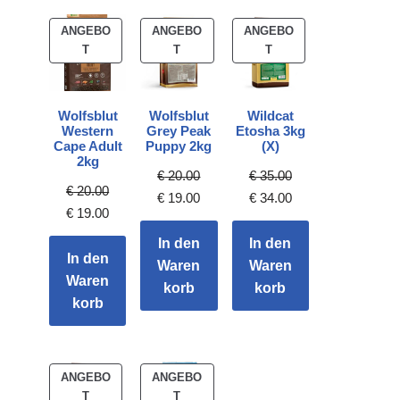
ANGEBO
ANGEBO
ANGEBO
T
T
T
Wolfsblut
Wolfsblut
Wildcat
Western
Grey Peak
Etosha 3kg
Cape Adult
Puppy 2kg
(X)
2kg
€
20.00
€
35.00
€
20.00
€
19.00
€
34.00
€
19.00
In den
In den
In den
Waren
Waren
Waren
korb
korb
korb
ANGEBO
ANGEBO
T
T