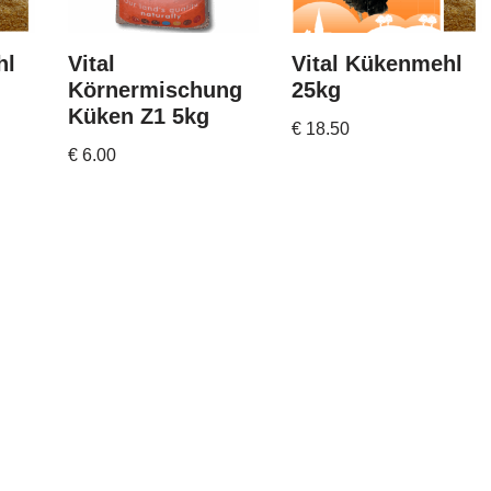
hl
Vital
Vital Kükenmehl
Körnermischung
25kg
Küken Z1 5kg
€
18.50
€
6.00