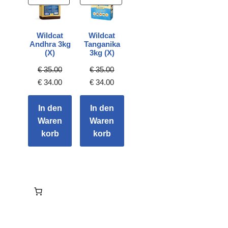
Wildcat
Wildcat
Andhra 3kg
Tanganika
(X)
3kg (X)
€
35.00
€
35.00
€
34.00
€
34.00
In den
In den
Waren
Waren
korb
korb