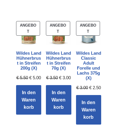
ANGEBO
ANGEBO
ANGEBO
T
T
T
Wildes Land
Wildes Land
Wildes Land
Hühnerbrus
Hühnerbrus
Classic
t in Streifen
t in Streifen
Adult
200g (X)
70g (X)
Forelle und
Lachs 375g
€
5.50
€
5.00
€
3.50
€
3.00
(X)
€
3.00
€
2.50
In den
In den
Waren
Waren
In den
korb
korb
Waren
korb