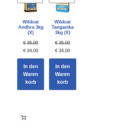
Wildcat
Wildcat
Andhra 3kg
Tanganika
(X)
3kg (X)
€
35.00
€
35.00
€
34.00
€
34.00
In den
In den
Waren
Waren
korb
korb