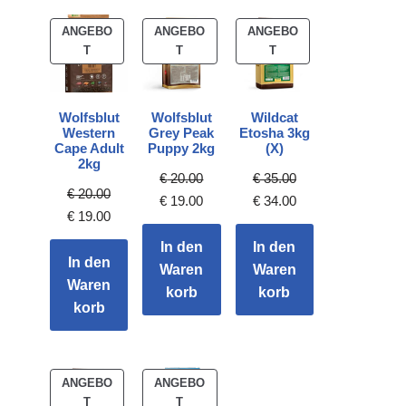
ANGEBO
ANGEBO
ANGEBO
T
T
T
Wolfsblut
Wolfsblut
Wildcat
Western
Grey Peak
Etosha 3kg
Cape Adult
Puppy 2kg
(X)
2kg
€
20.00
€
35.00
€
20.00
€
19.00
€
34.00
€
19.00
In den
In den
In den
Waren
Waren
Waren
korb
korb
korb
ANGEBO
ANGEBO
T
T