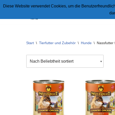
Diese Website verwendet Cookies, um die Benutzerfreundlichk
da
Zum
Inhalt
springen
Start
\
Tierfutter und Zubehör
\
Hunde
\
Nassfutter