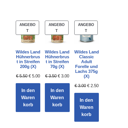
ANGEBO
ANGEBO
ANGEBO
T
T
T
Wildes Land
Wildes Land
Wildes Land
Hühnerbrus
Hühnerbrus
Classic
t in Streifen
t in Streifen
Adult
200g (X)
70g (X)
Forelle und
Lachs 375g
€
5.50
€
5.00
€
3.50
€
3.00
(X)
€
3.00
€
2.50
In den
In den
Waren
Waren
In den
korb
korb
Waren
korb