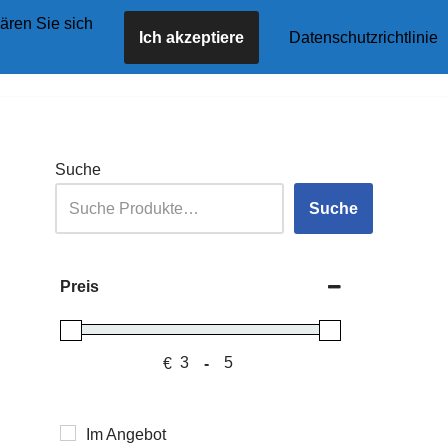
ären Sie sich
Ich akzeptiere
Datenschutzrichtlinie
tseite
Angebote
Shop
Blog
Kontakt
Suche
Suche
Preis
€
-
Minimum Price
Maximum Price
Im Angebot