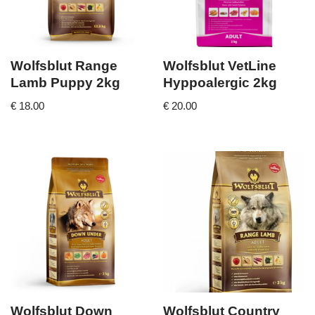
Wolfsblut Range
Wolfsblut VetLine
Lamb Puppy 2kg
Hyppoalergic 2kg
€
18.00
€
20.00
Wolfsblut Down
Wolfsblut Country