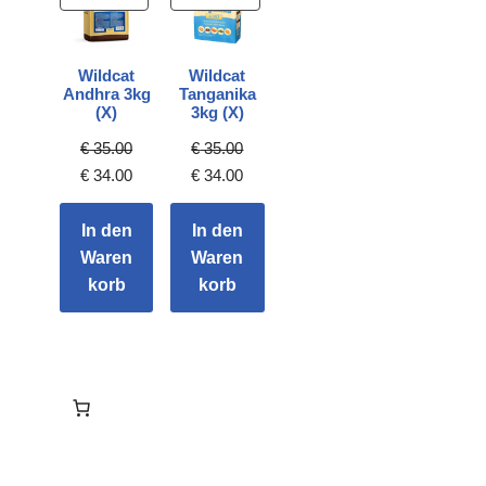
Wildcat
Wildcat
Andhra 3kg
Tanganika
(X)
3kg (X)
€
35.00
€
35.00
€
34.00
€
34.00
In den
In den
Waren
Waren
korb
korb