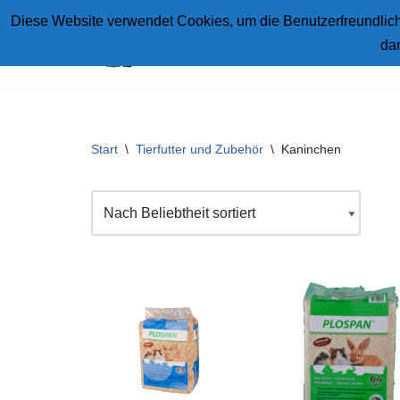
Diese Website verwendet Cookies, um die Benutzerfreundlichk
da
Zum
Inhalt
springen
Start
\
Tierfutter und Zubehör
\
Kaninchen