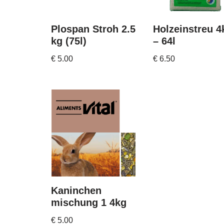
Plospan Stroh 2.5
Holzeinstreu 4
kg (75l)
– 64l
€
5.00
€
6.50
Kaninchen
mischung 1 4kg
€
5.00