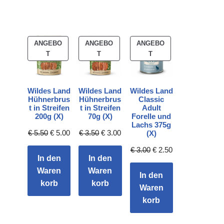
ANGEBO
ANGEBO
ANGEBO
T
T
T
Wildes Land
Wildes Land
Wildes Land
Hühnerbrus
Hühnerbrus
Classic
t in Streifen
t in Streifen
Adult
200g (X)
70g (X)
Forelle und
Lachs 375g
€
5.50
€
5.00
€
3.50
€
3.00
(X)
€
3.00
€
2.50
In den
In den
Waren
Waren
In den
korb
korb
Waren
korb