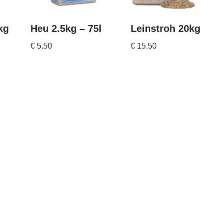
kg
Heu 2.5kg – 75l
Leinstroh 20kg
€
5.50
€
15.50