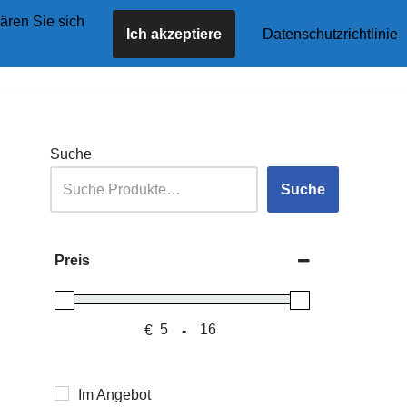
ären Sie sich
Ich akzeptiere
Datenschutzrichtlinie
tseite
Angebote
Shop
Blog
Kontakt
Suche
Suche
Preis
€
-
Minimum Price
Maximum Price
Im Angebot