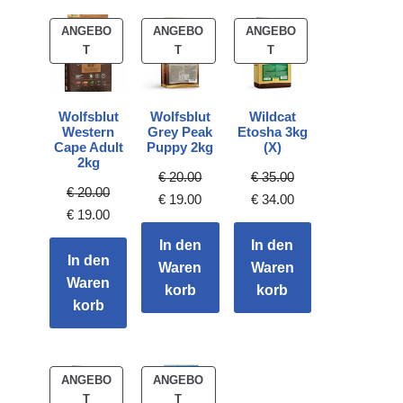
ANGEBO
ANGEBO
ANGEBO
T
T
T
Wolfsblut
Wolfsblut
Wildcat
Western
Grey Peak
Etosha 3kg
Cape Adult
Puppy 2kg
(X)
2kg
€
20.00
€
35.00
€
20.00
€
19.00
€
34.00
€
19.00
In den
In den
In den
Waren
Waren
Waren
korb
korb
korb
ANGEBO
ANGEBO
T
T