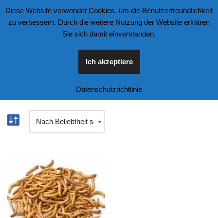
Diese Website verwendet Cookies, um die Benutzerfreundlichkeit
zu verbessern. Durch die weitere Nutzung der Website erklären
Zum
Sie sich damit einverstanden.
Inhalt
springen
Ich akzeptiere
Start
\
Tierfutter und Zubehör
\
Vögel
Datenschutzrichtlinie
Einzelnes Ergebnis wird angezeigt