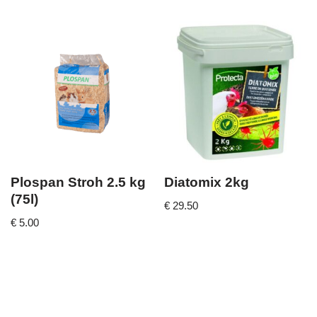
Plospan Stroh 2.5 kg
Diatomix 2kg
(75l)
€
29.50
€
5.00