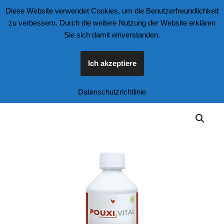
Diese Website verwendet Cookies, um die Benutzerfreundlichkeit
zu verbessern. Durch die weitere Nutzung der Website erklären
Zum
Sie sich damit einverstanden.
Inhalt
springen
Ich akzeptiere
Start
\
Tierfutter und Zubehör
\
Geflügel
\
Pouxi Vital 250 ml
Datenschutzrichtlinie