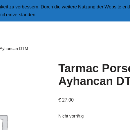
eit zu verbessern. Durch die weitere Nutzung der Website erkl
Star
mit einverstanden.
 Ayhancan DTM
Tarmac Pors
Ayhancan D
€
27.00
Nicht vorrätig