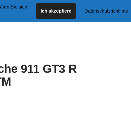
ären Sie sich
Ich akzeptiere
Datenschutzrichtlinie
tseite
Angebote
Shop
Blog
Kontakt
che 911 GT3 R
TM