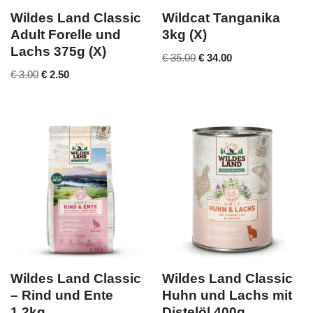
Wildes Land Classic
Wildcat Tanganika
Adult Forelle und
3kg (X)
Lachs 375g (X)
€
35.00
€
34.00
€
3.00
€
2.50
Wildes Land Classic
Wildes Land Classic
– Rind und Ente
Huhn und Lachs mit
1.2kg
Distelöl 400g