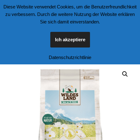
Diese Website verwendet Cookies, um die Benutzerfreundlichkeit
zu verbessern. Durch die weitere Nutzung der Website erklären
Zum
Sie sich damit einverstanden.
Inhalt
springen
Ich akzeptiere
Start
\
Tierfutter und Zubehör
\
Katzen
\
Wildes Land Classic – H
Datenschutzrichtlinie