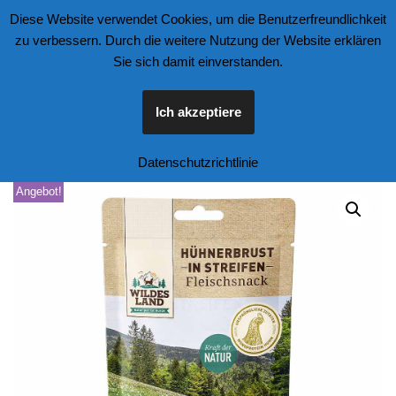
Diese Website verwendet Cookies, um die Benutzerfreundlichkeit
zu verbessern. Durch die weitere Nutzung der Website erklären
Zum
Sie sich damit einverstanden.
Inhalt
springen
Ich akzeptiere
Start
\
Tierfutter und Zubehör
\
Hunde
\
Wildes Land Hühnerbrust 
Datenschutzrichtlinie
Angebot!