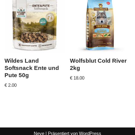
Wildes Land
Wolfsblut Cold River
Softsnack Ente und
2kg
Pute 50g
€
18.00
€
2.00
Neve
| Präsentiert von
WordPress