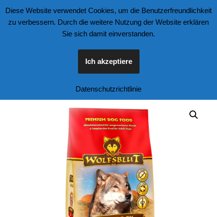
Diese Website verwendet Cookies, um die Benutzerfreundlichkeit
zu verbessern. Durch die weitere Nutzung der Website erklären
Zum
Sie sich damit einverstanden.
Inhalt
springen
Ich akzeptiere
Start
\
Tierfutter und Zubehör
\
Hunde
\
Datenschutzrichtlinie