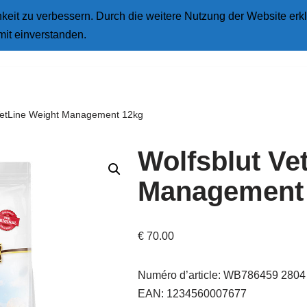
eit zu verbessern. Durch die weitere Nutzung der Website erkl
Star
mit einverstanden.
VetLine Weight Management 12kg
Wolfsblut Ve
Management
€
70.00
Numéro d’article: WB786459 2804
EAN: 1234560007677