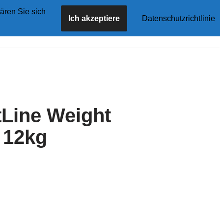
ären Sie sich
Ich akzeptiere
Datenschutzrichtlinie
tseite
Angebote
Shop
Blog
Kontakt
tLine Weight
 12kg