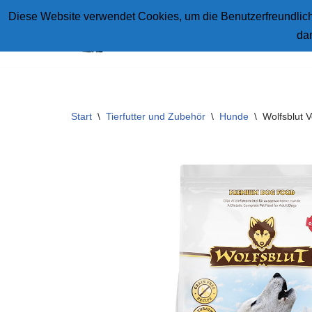
Diese Website verwendet Cookies, um die Benutzerfreundlichk
da
Zum
Inhalt
springen
Start
\
Tierfutter und Zubehör
\
Hunde
\
Wolfsblut 