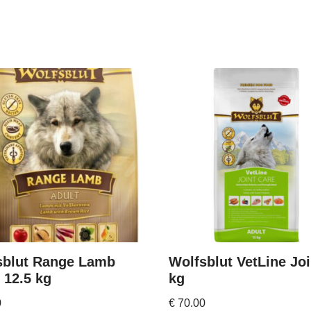
sblut Range Lamb
Wolfsblut VetLine Joi
 12.5 kg
kg
0
€
70.00