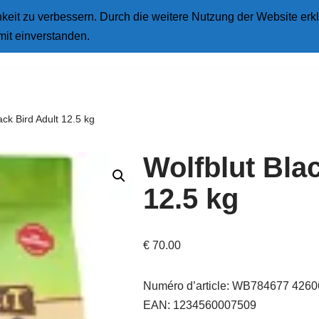
eit zu verbessern. Durch die weitere Nutzung der Website erkl
Star
mit einverstanden.
ack Bird Adult 12.5 kg
Wolfblut Bla
12.5 kg
€
70.00
Numéro d’article: WB784677 42
EAN: 1234560007509