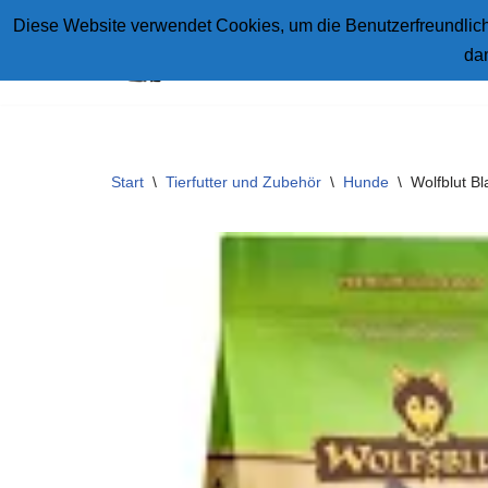
Diese Website verwendet Cookies, um die Benutzerfreundlichk
da
Zum
Inhalt
springen
Start
\
Tierfutter und Zubehör
\
Hunde
\
Wolfblut Bl