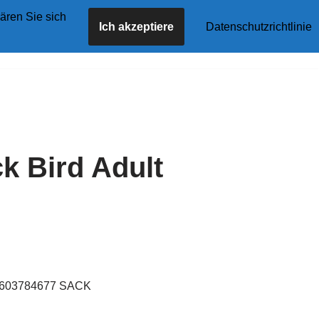
ären Sie sich
Ich akzeptiere
Datenschutzrichtlinie
tseite
Angebote
Shop
Blog
Kontakt
ck Bird Adult
60603784677 SACK