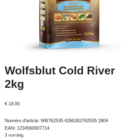
Wolfsblut Cold River
2kg
€
18.00
Numéro d’article: WB762535 4260262762535 2804
EAN: 1234560007714
3 vorrätig