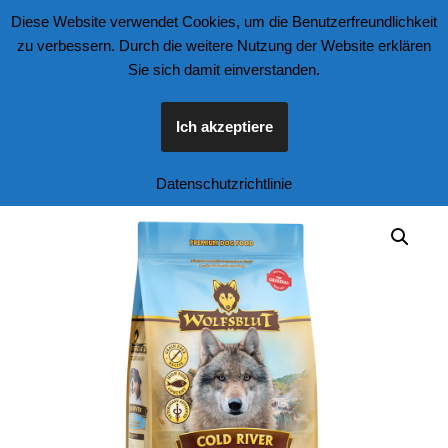
Diese Website verwendet Cookies, um die Benutzerfreundlichkeit
zu verbessern. Durch die weitere Nutzung der Website erklären
Zum
Sie sich damit einverstanden.
Inhalt
springen
Ich akzeptiere
Start
\
Tierfutter und Zubehör
\
Hunde
\
Wolfsblut Cold River 2kg
Datenschutzrichtlinie