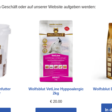
 Geschäft oder auf unserer Website aufgeben werden:
nfutter
Wolfsblut VetLine Hyppoalergic
Wolfsblut
r
2kg
€
20.00
In 