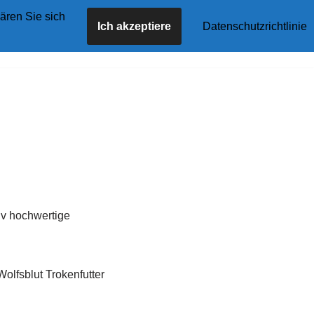
ären Sie sich
Ich akzeptiere
Datenschutzrichtlinie
tseite
Angebote
Shop
Blog
Kontakt
iv hochwertige
olfsblut Trokenfutter