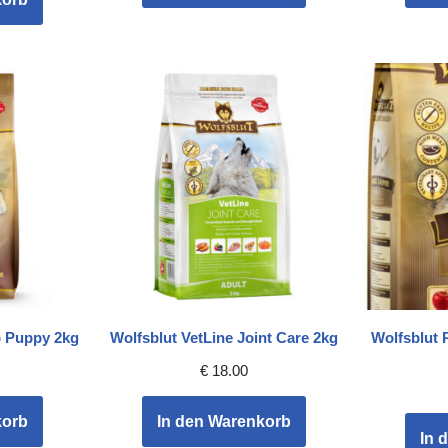
b Puppy 2kg
Wolfsblut VetLine Joint Care 2kg
Wolfsblut 
€
18.00
korb
In den Warenkorb
In 