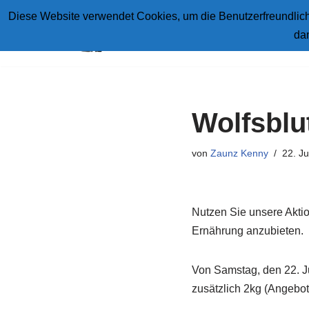
Diese Website verwendet Cookies, um die Benutzerfreundlichk
da
Zum
Inhalt
springen
Wolfsblut
von
Zaunz Kenny
22. Ju
Nutzen Sie unsere Aktio
Ernährung anzubieten.
Von Samstag, den 22. Ju
zusätzlich 2kg (Angebot